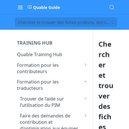
Quable Guide
Chercher et trouver des fiches produits, des variants ou
Che
TRAINING HUB
rch
Quable Training Hub
er
Formation pour les
contributeurs
et
Trouver de l’aide sur
Formation pour les
trou
l’utilisation du PIM
traducteurs
ver
Accéder à la documentation
Faire des demandes de
Trouver de l’aide sur
et à la FAQ Quable
contribution et
des
l’utilisation du PIM
d’optimisation aux équipes
Contacter le support pour
Accéder à la documentation
fich
transverses
Faire des demandes de
remonter un bug ou un
et à la FAQ Quable
contribution et
dysfonctionnement
Créer et assigner des tâches
es
Chercher et trouver une
d’optimisation aux équipes