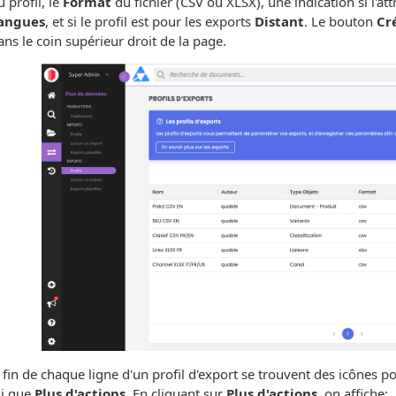
u profil, le
Format
du fichier (CSV ou XLSX), une indication si l'att
angues
, et si le profil est pour les exports
Distant
. Le bouton
Cré
ans le coin supérieur droit de la page.
 fin de chaque ligne d'un profil d'export se trouvent des icônes p
si que
Plus d'actions
. En cliquant sur
Plus d'actions
, on affiche: