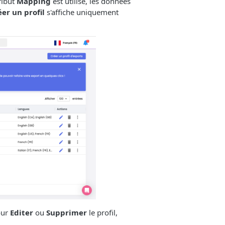
ribut
Mapping
est utilisé, les données
er un profil
s'affiche uniquement
our
Editer
ou
Supprimer
le profil,