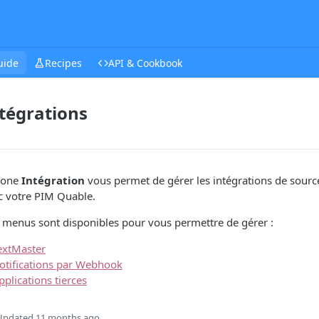
uide
Recipes
API & Cookbook
tégrations
zone
Intégration
vous permet de gérer les intégrations de sourc
c votre PIM Quable.
 menus sont disponibles pour vous permettre de gérer :
extMaster
otifications par Webhook
pplications tierces
Updated
11 months ago