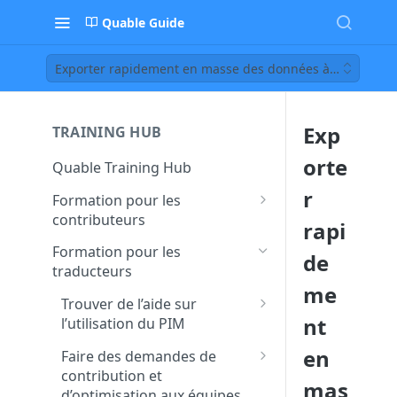
Quable Guide
Exporter rapidement en masse des données à traduire
Exp
TRAINING HUB
orte
Quable Training Hub
r
Formation pour les
contributeurs
rapi
Trouver de l’aide sur
Formation pour les
de
l’utilisation du PIM
traducteurs
me
Accéder à la documentation
Faire des demandes de
Trouver de l’aide sur
et à la FAQ Quable
contribution et
nt
l’utilisation du PIM
d’optimisation aux équipes
Contacter le support pour
Accéder à la documentation
en
transverses
Faire des demandes de
remonter un bug ou un
et à la FAQ Quable
contribution et
dysfonctionnement
Créer et assigner des tâches
mas
Chercher et trouver une
d’optimisation aux équipes