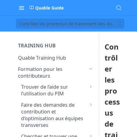
Quable Guide
Contrôler les processus de traitement des données
Con
TRAINING HUB
trôl
Quable Training Hub
er
Formation pour les
contributeurs
les
Trouver de l’aide sur
pro
l’utilisation du PIM
cess
Accéder à la documentation
Faire des demandes de
et à la FAQ Quable
us
contribution et
d’optimisation aux équipes
Contacter le support pour
de
transverses
remonter un bug ou un
trai
dysfonctionnement
Créer et assigner des tâches
Chercher et trouver une