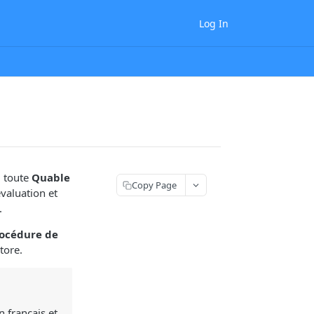
Log In
, toute
Quable
Copy Page
valuation et
.
océdure de
tore.
 français et