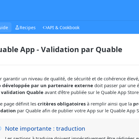
uide
Recipes
API & Cookbook
able App - Validation par Quable
r garantir un niveau de qualité, de sécurité et de cohérence élevé
 développée par un partenaire externe
doit passer par une é
e
validation Quable
avant d’être publiée sur le Quable App Store
e page définit les
critères obligatoires
à remplir ainsi que la
pr
idation
par Quable afin de publier votre App sur le Quable App S
Note importante : traduction
Les sections à traduire doivent impérativement être rédigées en