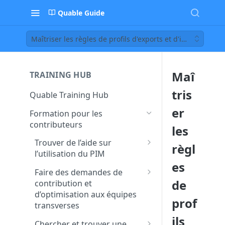
Quable Guide
Maîtriser les règles de profils d'exports et d'imports
Maî
TRAINING HUB
tris
Quable Training Hub
er
Formation pour les
contributeurs
les
Trouver de l’aide sur
règl
l’utilisation du PIM
es
Accéder à la documentation
Faire des demandes de
et à la FAQ Quable
de
contribution et
d’optimisation aux équipes
Contacter le support pour
prof
transverses
remonter un bug ou un
ils
dysfonctionnement
Créer et assigner des tâches
Chercher et trouver une