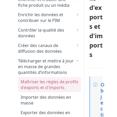
à ses collaborateurs
fiche produit ou un média
d'ex
Suivre les évolutions et les
nouveautés de Quable
Chercher et trouver des
Enrichir les données et
port
fiches produits, des variants
contribuer sur le PIM
ou des médias
s et
Enrichir les données sur une
Contrôler la qualité des
Utiliser les fonctions de filtres
fiche produit
d'im
données
dans la recherche avancée
Lier des médias aux fiches
Utiliser les outils de
port
Créer des canaux de
Naviguer dans les
produits
collaboration
diffusion des données
s
classifications
Enrichir les données des
Créer un widget sur le
Créer des canaux
Télécharger et mettre à jour
variants
tableau de bord
en masse de grandes
Gérer les classifications dans
quantités d’informations
Effectuer des actions en
Utiliser et gérer les widgets
un canal
masse
depuis le dashboard
Maîtriser les règles de profils
Créer des sélections de
O
d'exports et d'imports
Générer du contenu avec l’IA
contenus à diffuser
b
Quable
j
Importer des données en
Gérer les données diffusées
e
masse
Relier des fiches produits
dans un canal
c
entre elles
Exporter des données en
ti