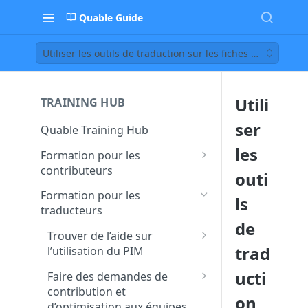
Quable Guide
Utiliser les outils de traduction sur les fiches produits
Utili
TRAINING HUB
ser
Quable Training Hub
les
Formation pour les
contributeurs
outi
Trouver de l’aide sur
Formation pour les
ls
l’utilisation du PIM
traducteurs
de
Accéder à la documentation
Faire des demandes de
Trouver de l’aide sur
et à la FAQ Quable
contribution et
trad
l’utilisation du PIM
d’optimisation aux équipes
Contacter le support pour
Accéder à la documentation
ucti
transverses
Faire des demandes de
remonter un bug ou un
et à la FAQ Quable
contribution et
dysfonctionnement
Créer et assigner des tâches
on
Chercher et trouver une
d’optimisation aux équipes