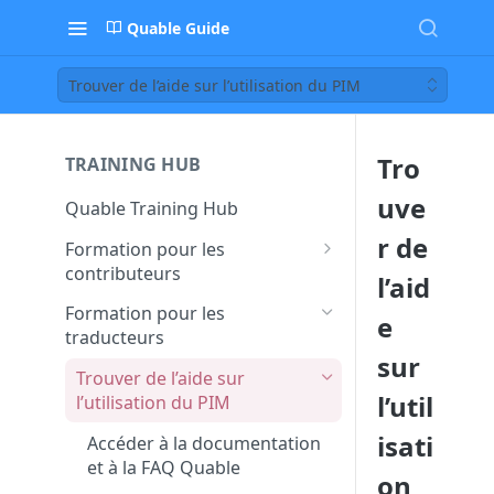
Quable Guide
Trouver de l’aide sur l’utilisation du PIM
Tro
TRAINING HUB
uve
Quable Training Hub
r de
Formation pour les
contributeurs
l’aid
Trouver de l’aide sur
Formation pour les
e
l’utilisation du PIM
traducteurs
sur
Accéder à la documentation
Faire des demandes de
Trouver de l’aide sur
et à la FAQ Quable
contribution et
l’util
l’utilisation du PIM
d’optimisation aux équipes
Contacter le support pour
isati
transverses
Accéder à la documentation
remonter un bug ou un
et à la FAQ Quable
dysfonctionnement
Créer et assigner des tâches
on
Chercher et trouver une