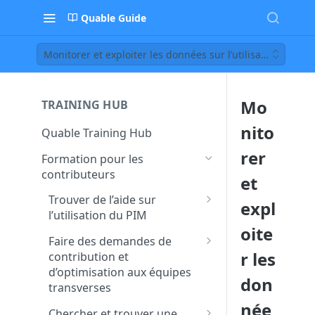
Quable Guide
Monitorer et exploiter les données sur l’utilisation du P
Mo
TRAINING HUB
nito
Quable Training Hub
rer
Formation pour les
contributeurs
et
Trouver de l’aide sur
expl
l’utilisation du PIM
oite
Accéder à la documentation
Faire des demandes de
et à la FAQ Quable
r les
contribution et
d’optimisation aux équipes
Contacter le support pour
don
transverses
remonter un bug ou un
née
dysfonctionnement
Créer et assigner des tâches
Chercher et trouver une